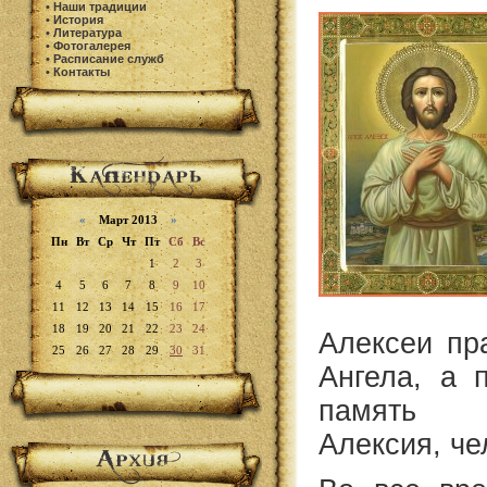
•
Наши традиции
•
История
•
Литература
•
Фотогалерея
•
Расписание служб
•
Контакты
«
Март 2013
»
Пн
Вт
Ср
Чт
Пт
Сб
Вс
1
2
3
4
5
6
7
8
9
10
11
12
13
14
15
16
17
18
19
20
21
22
23
24
Алексеи пр
25
26
27
28
29
30
31
Ангела, а 
память 
Алексия, че