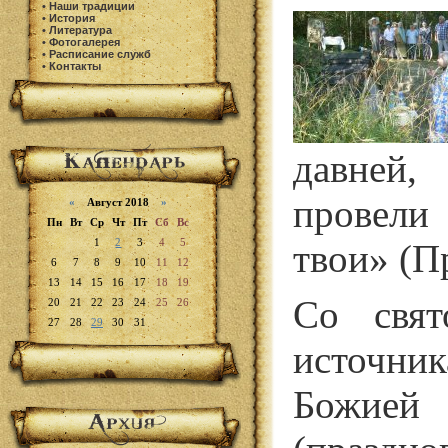
•
Наши традиции
•
История
•
Литература
•
Фотогалерея
•
Расписание служб
•
Контакты
давне
пров
«
Август 2018
»
Пн
Вт
Ср
Чт
Пт
Сб
Вс
1
2
3
4
5
твои
»
(Пр
6
7
8
9
10
11
12
13
14
15
16
17
18
19
Со свят
20
21
22
23
24
25
26
27
28
29
30
31
источни
Божие