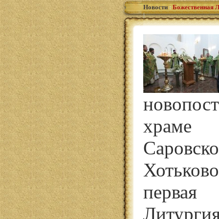
Новости
:
Божественная Л
|
новопос
храме
Саровс
Хотьков
первая 
Литурги