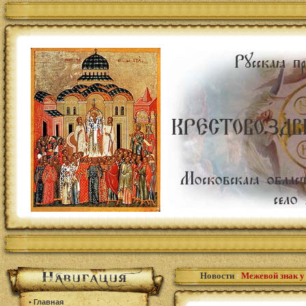
Новости
:
Межевой знак у
•
Главная