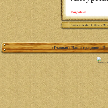
Подробнее
Автор:
redaktor-1
| Дата: 2-08-
: Главная
: Наши традиции
: Ис