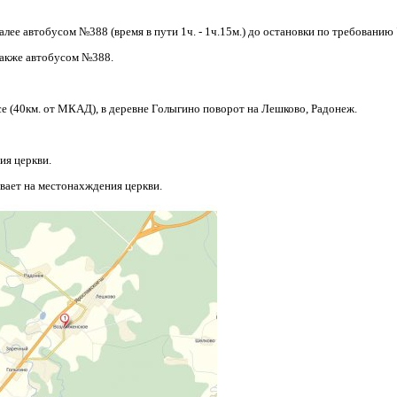
лее автобусом №388 (время в пути 1ч. - 1ч.15м.) до остановки по требованию
также автобусом №388.
се (40км. от МКАД), в деревне Голыгино поворот на Лешково, Радонеж.
ия церкви.
вает на местонахждения церкви.