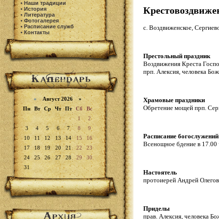
•
Наши традиции
Крестовоздвижен
•
История
•
Литература
•
Фотогалерея
•
Расписание служб
с. Воздвиженское, Сергиев
•
Контакты
Престольный праздник
Воздвижения Креста Госпо
прп. Алексия, человека Бож
«
Август 2026 »
Храмовые праздники
Обретение мощей прп. Сер
Пн
Вт
Ср
Чт
Пт
Сб
Вс
1
2
3
4
5
6
7
8
9
Расписание богослужений
10
11
12
13
14
15
16
Всенощное бдение в 17.00 ч
17
18
19
20
21
22
23
24
25
26
27
28
29
30
31
Настоятель
протоиерей Андрей Олего
Приделы
прав. Алексия, человека Бо