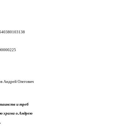
0540380103138
00000225
в Андрей Олегович
таинств и треб
ю храма о.Андрею
.