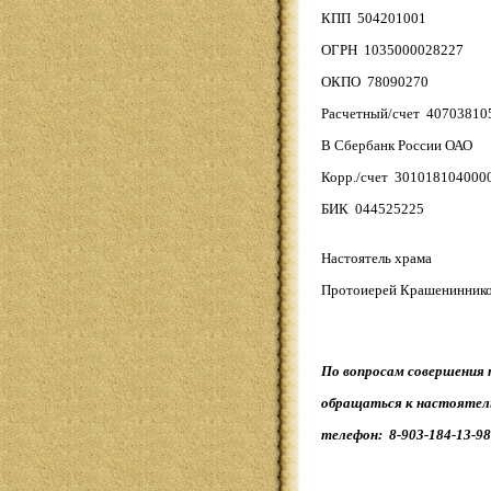
КПП 504201001
ОГРН 1035000028227
ОКПО 78090270
Расчетный/счет 4070381
В Сбербанк России ОАО
Корр./счет 301018104000
БИК 044525225
Настоятель храма
Протоиерей Крашениннико
По вопросам совершения 
обращаться к настоятел
телефон: 8-903-184-13-98