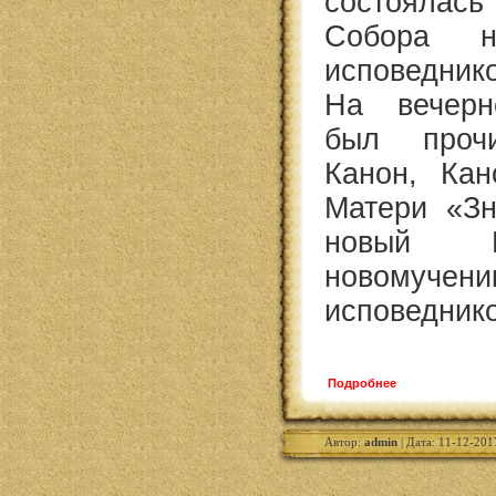
состоялас
Собора н
исповедни
На вечерн
был прочи
Канон, Ка
Матери «Зн
новый К
новом
исповедник
Подробнее
Автор:
admin
| Дата: 11-12-201