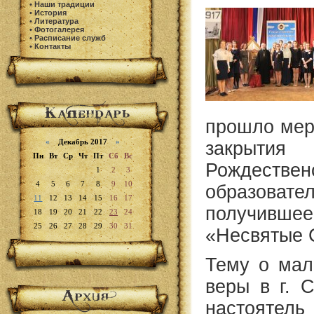
•
Наши традиции
•
История
•
Литература
•
Фотогалерея
•
Расписание служб
•
Контакты
прошло мер
«
Декабрь 2017
»
закры
Пн
Вт
Ср
Чт
Пт
Сб
Вс
Рождествен
1
2
3
4
5
6
7
8
9
10
образоват
11
12
13
14
15
16
17
получив
18
19
20
21
22
23
24
25
26
27
28
29
30
31
«Несвятые 
Тему о мал
веры в г. 
настоятель