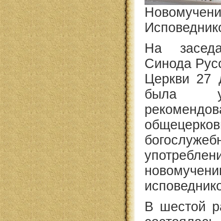
Новом
Исповедник
На заседа
Синода Рус
Церкви 27 
была у
реком
общецерков
богослужеб
употреблен
новом
исповедник
В шестой р