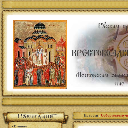
Новости
:
Собор новомуче
•
Главная