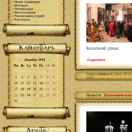
•
Наши традиции
•
История
•
Литература
•
Фотогалерея
•
Расписание служб
•
Контакты
Болотной улице.
«
Декабрь 2018
»
Подробнее
Пн
Вт
Ср
Чт
Пт
Сб
Вс
1
2
Автор:
redaktor-1
| Дата: 28-12
3
4
5
6
7
8
9
3192
10
11
12
13
14
15
16
17
18
19
20
21
22
23
Новости
:
Паломническая 
24
25
26
27
28
29
30
31