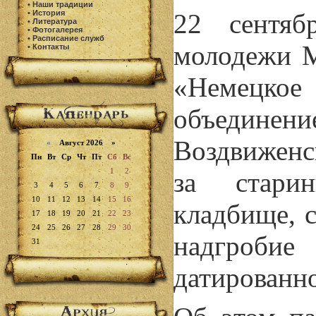
•
Наши традиции
•
История
22 сентяб
•
Литература
•
Фотогалерея
•
Расписание служб
молодежи М
•
Контакты
«Немец
объединен
Воздвиженс
«
Август 2026 »
Пн
Вт
Ср
Чт
Пт
Сб
Вс
1
2
за стари
3
4
5
6
7
8
9
10
11
12
13
14
15
16
кладбище, 
17
18
19
20
21
22
23
24
25
26
27
28
29
30
надгроби
31
датированно