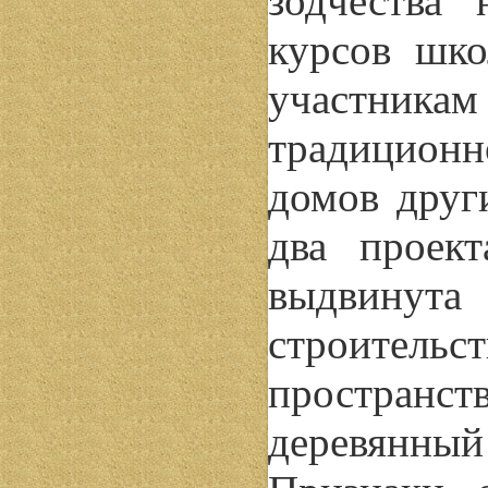
зодчества 
курсов шко
участник
традиционно
домов друг
два проек
выдвинута
строител
пространст
деревянный