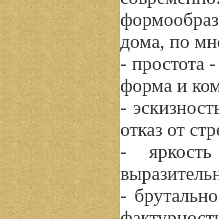
формообра
дома, по мн
- простота 
форма и ко
- эскизност
отказ от ст
- яркость
выразитель
- брутально
фактурность