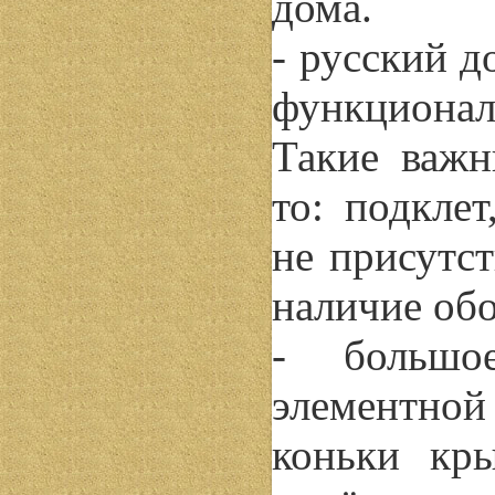
дома.
- русский д
функционал
Такие важн
то: подкле
не присутст
наличие об
- большо
элементно
коньки кр