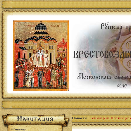
Новости
:
Семинар на Плотницком
•
Главная