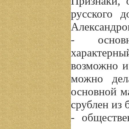
Признаки, 
русского 
Александров
- основн
характерны
возможно и
можно дел
основной м
срублен из 
- обществе