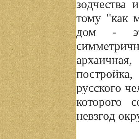
зодчества 
тому "как 
дом - эт
симметричн
архаичная
постройка
русского че
которого 
невзгод ок