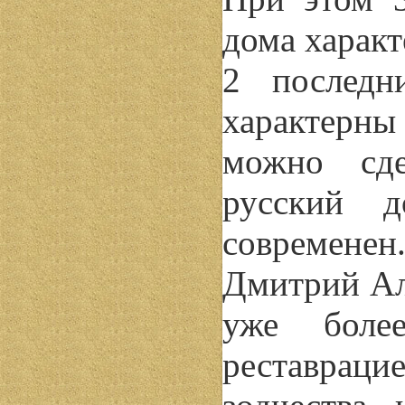
дома характ
2 последн
характерн
можно сде
русский 
современен
Дмитрий Ал
уже боле
реставра