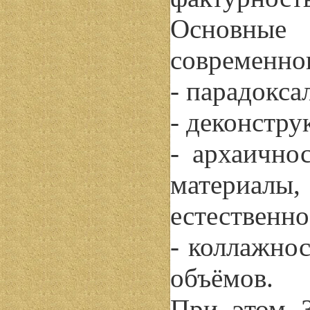
Основные
современног
- парадокса
- деконстру
- архаично
материалы,
естественно
- коллажнос
объёмов.
При этом 