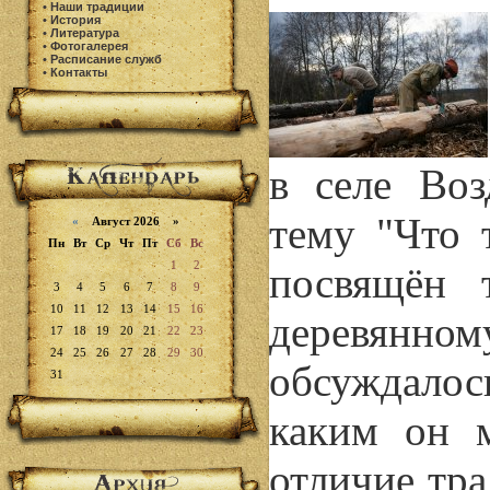
•
Наши традиции
•
История
•
Литература
•
Фотогалерея
•
Расписание служб
•
Контакты
в селе Воз
тему "Что 
«
Август 2026 »
Пн
Вт
Ср
Чт
Пт
Сб
Вс
1
2
посвящён 
3
4
5
6
7
8
9
10
11
12
13
14
15
16
деревянн
17
18
19
20
21
22
23
24
25
26
27
28
29
30
обсуждалос
31
каким он 
отличие тр