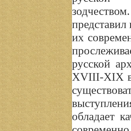
зодчеств
представил
их современ
прослежива
русской ар
XVIII-XIX в
существо
выступлен
обладает к
современно