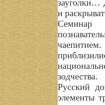
зауголки… 
и раскрывать
Семинар 
познавател
чаепитием.
приблизи
националь
зодчества
Русский д
элементы т