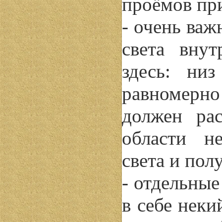
проёмов пр
- очень ва
света вну
здесь: ни
равномерно
должен рас
области не
света и пол
- отдельны
в себе неки