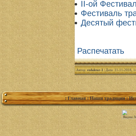
II-ой Фестива
Фестиваль тра
Десятый фест
Распечатать
| Автор:
redaktor-1
| Дата: 11-11-2018, 1
: Главная
: Наши традиции
: Ис