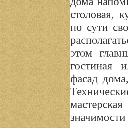
дома напом
столовая, к
по сути св
располагать
этом главн
гостиная 
фасад дома
Техническ
мастерская
значимост