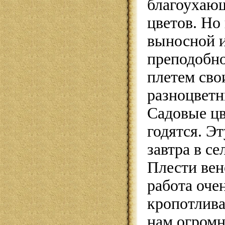
благоухаю
цветов. Но
выносной 
преподобн
плетем сво
разноцветн
Садовые цв
годятся. Э
завтра в се
Плести вен
работа оче
кропотлива
нам огромн