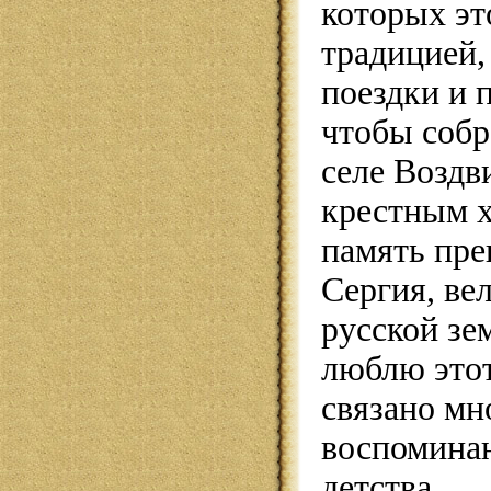
которых эт
традицией,
поездки и 
чтобы собр
селе Воздв
крестным х
память пре
Сергия, ве
русской зе
люблю этот
связано мн
воспомина
детства.