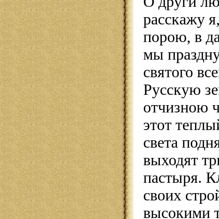
О други л
расскажу я
порою, в д
мы праздн
святого вс
Русскую з
отчизною ч
этот теплы
света подн
выходят тр
пастыря. К
своих стро
высокими т