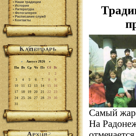
•
Наши традиции
•
История
Тради
•
Литература
•
Фотогалерея
•
Расписание служб
п
•
Контакты
«
Август 2026 »
Пн
Вт
Ср
Чт
Пт
Сб
Вс
1
2
3
4
5
6
7
8
9
10
11
12
13
14
15
16
17
18
19
20
21
22
23
24
25
26
27
28
29
30
31
Самый жарк
На Радонеж
отмечается