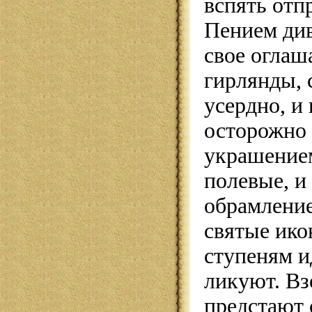
вспять отп
Пением ди
свое оглаша
гирлянды, 
усердно, и 
осторожно 
украшением
полевые, и
обрамление
святые ико
ступеням ид
ликуют. Вз
предстают 