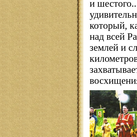
и шестого.
удивительн
который, к
над всей Р
землей и с
километров
захватывае
восхищени