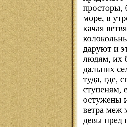
просторы, 
море, в ут
качая ветв
колокольн
даруют и э
людям, их 
дальних с
туда, где, 
ступеням, 
остужены и
ветра меж 
девы пред 