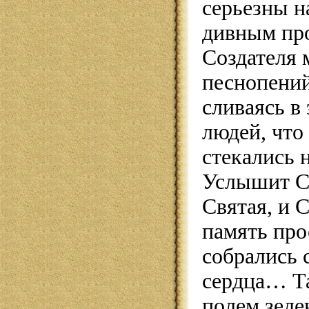
серьезны н
дивным про
Создателя 
песнопений
сливаясь в
людей, что
стекались 
Услышит Со
Святая, и 
память про
собрались 
сердца… Т
полем зеле