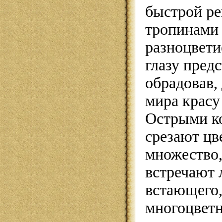
быстрой ре
тропинами
разноцвети
глазу предс
обрадовав,
мира красу
Острыми к
срезают цв
множество,
встречают 
встающего,
многоцвет