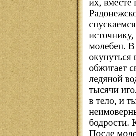
их, вместе
Радонежско
спускаемся
источнику,
молебен. В
окунуться 
обжигает с
ледяной во
тысячи иго
в тело, и 
неимоверны
бодрости. 
После мол