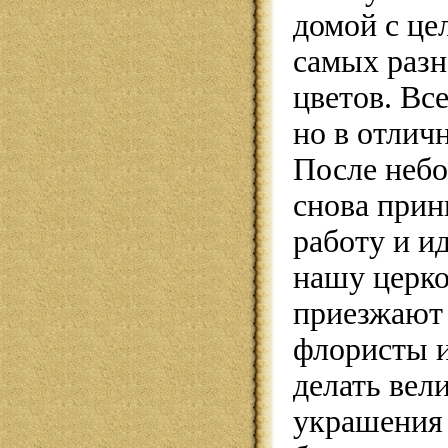
домой с ц
самых раз
цветов. Вс
но в отлич
После неб
снова прин
работу и и
нашу церко
приезжают
флористы 
делать вел
украшения 