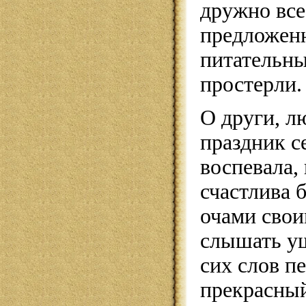
дружно все
предложен
питательн
простерли.
О други, 
праздник се
воспевала,
счастлива
очами свои
слышать у
сих слов п
прекрасны