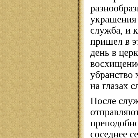
разнообра
украшения 
служба, и 
пришел в э
день в церк
восхищени
убранство 
на глазах с
После слу
отправляют
преподобно
соседнее с