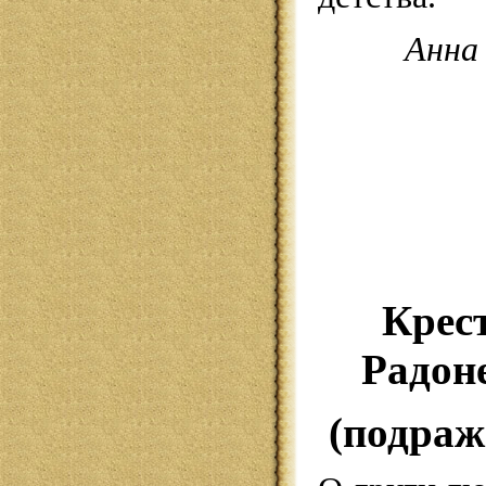
Анна
Крес
Радон
(подраж