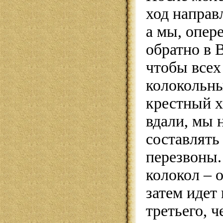
ход направ
а мы, опер
обратно в 
чтобы всех
колокольны
крестный х
вдали, мы 
составлять
перезвоны.
колокол – 
затем идет
третьего, ч