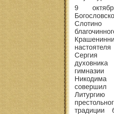
9 октяб
Богословс
Слотин
благочинн
Крашенинни
настояте
Сергия 
духовник
гимнази
Никодим
совершил
Литурги
престольно
традиции 