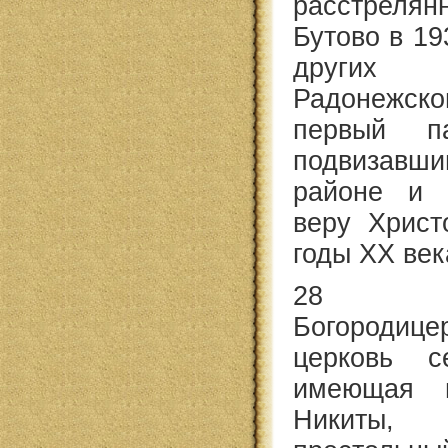
расстрелян
Бутово в 19
других 
Радонежс
первый па
подвизав
районе и 
веру Христ
годы ХХ ве
28 с
Богородице
церковь с
имеющая п
Никиты, 