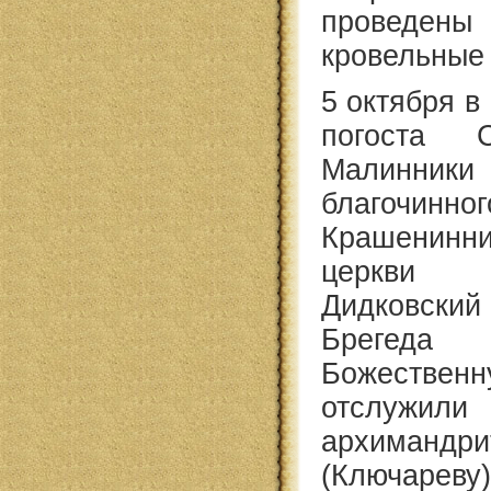
проведе
кровельные
5 октября в
погоста С
Малинни
благочинн
Крашенинн
церкви 
Дидковский
Брегед
Божествен
отслужил
архиманд
(Ключареву