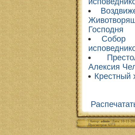
исповедник
Воздвиж
Животво
Господня
Собор 
исповедник
Прест
Алексия Че
Крестный 
Распечатат
| Автор:
admin
| Дата: 10-11-200
Просмотров: 6373