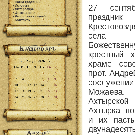
•
Наши традиции
27 сентяб
•
История
•
Литература
•
Фотогалерея
праздн
•
Расписание служб
•
Контакты
Крестовозд
села Во
Божестве
крестный 
«
Август 2026 »
храме сов
Пн
Вт
Ср
Чт
Пт
Сб
Вс
прот. Андр
1
2
3
4
5
6
7
8
9
сослужени
10
11
12
13
14
15
16
Можаева
17
18
19
20
21
22
23
24
25
26
27
28
29
30
Ахтырско
31
Ахтырка по
и их пасты
двунадеся