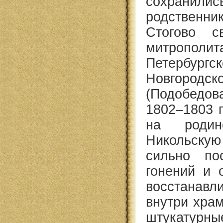
сохранил
родственн
Стогово 
митропо
Петерб
Новгород
(Подобедо
1802–1803 г
на родин
Никольскую
сильно по
гонений и 
восстанав
внутри хра
штукатурны