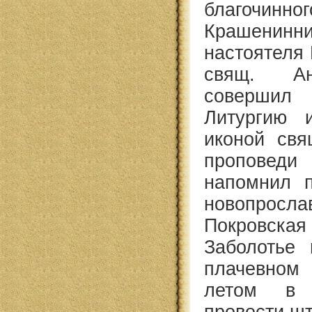
благочинн
Крашенинни
настоятеля
свящ. Ан
совершил
Литургию 
иконой свя
пропове
напомнил 
новопросла
Покровска
Заболотье 
плачевном
летом в 