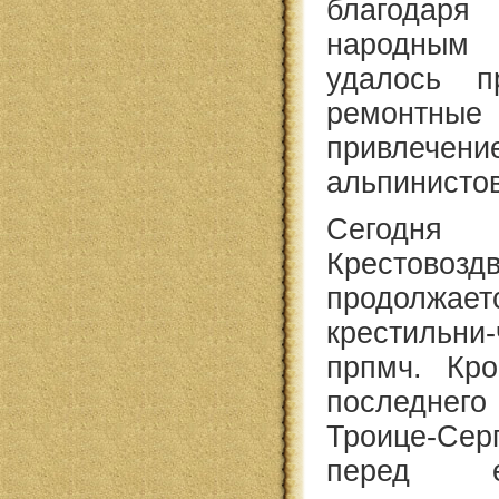
благодаря
народным 
удалось п
ремонтн
привлечени
альпинистов
Сегод
Крестовозд
продолжает
крестильни
прпмч. Кро
последне
Троице-С
перед е