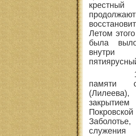
крестный
продолжают
восстанов
Летом этого
была выло
внутри
пятиярусны
13 октя
памяти 
(Лилеева),
закрыти
Покровск
Заболотье
служен