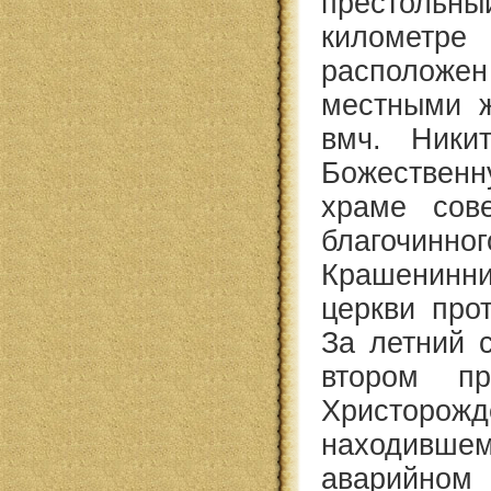
престольн
километ
располож
местными ж
вмч. Ники
Божествен
храме сов
благочинн
Крашенинни
церкви про
За летний 
втором п
Христорож
находив
аварийном