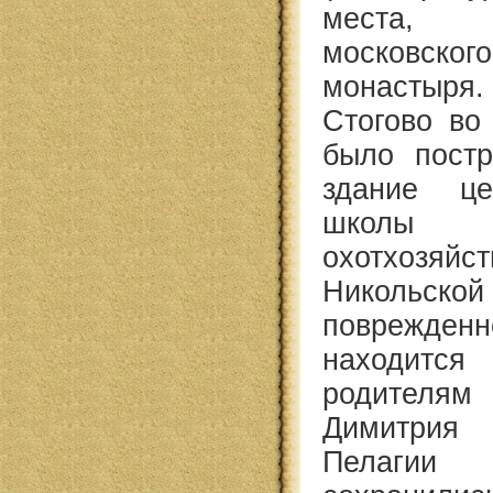
места,
московско
монастыря.
Стогово во
было постр
здание цер
школы (
охотхозяйс
Никольс
поврежде
находит
родителя
Димитрия
Пелагии