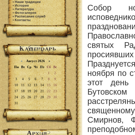
•
Наши традиции
Собор но
•
История
•
Литература
•
Фотогалерея
исповедник
•
Расписание служб
•
Контакты
праздно
Православн
святых Ра
просиявших 
«
Август 2026 »
Празднуетс
Пн
Вт
Ср
Чт
Пт
Сб
Вс
ноября по с
1
2
3
4
5
6
7
8
9
этот день
10
11
12
13
14
15
16
Бутовском
17
18
19
20
21
22
23
24
25
26
27
28
29
30
расстрелян
31
священно
Смирнов, 
преподобн