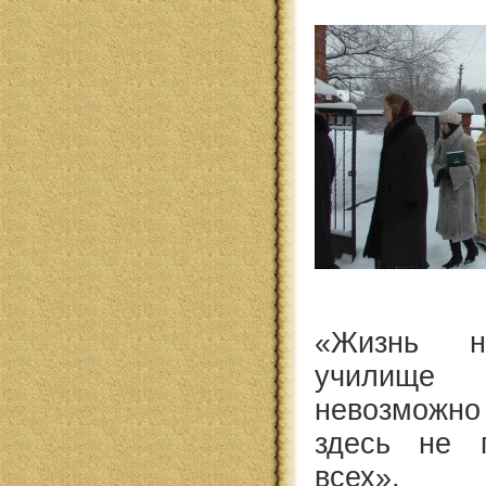
«Жизнь 
училище
невозможно
здесь не 
всех».