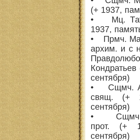
• Сщмч. Ми
(+ 1937, пам
• Мц. Тат
1937, памят
• Прмч. Мав
архим. и с 
Правдолю
Кондратьев 
сентября)
• Сщмч. А
свящ. (+ 
сентября)
• Сщмч. 
прот. (+ 
сентября)