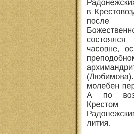
Радонежски
в Крестовоз
после 
Божестве
состоялся
часовне, о
преподобно
архиман
(Любимова).
молебен пер
А по воз
Крестом 
Радонежс
лития.