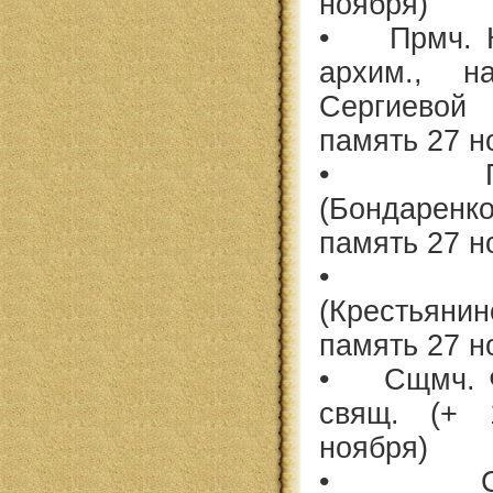
ноября)
• Прмч. К
архим., н
Сергиевой
память 27 н
• Прмч
(Бондаренко
память 27 н
• Прм
(Крестьянин
память 27 н
• Сщмч. Ф
свящ. (+ 
ноября)
• Сщмч