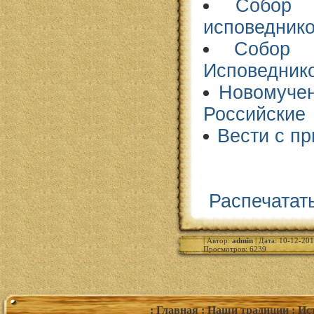
Собор 
исповедник
Собор 
Исповедник
Новомучен
Российские
Вести с пр
Распечатат
| Автор:
admin
| Дата: 10-12-201
Просмотров: 6239
: Главная
: Наши традиции
: Ис