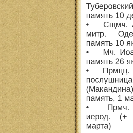
Туберовски
память 10 д
• Сщмч. Ан
митр. Оде
память 10 я
• Мч. Иоан
память 26 я
• Прмцц. А
послушн
(Макандина
память, 1 м
• Прмч. Ф
иерод. (+
марта)