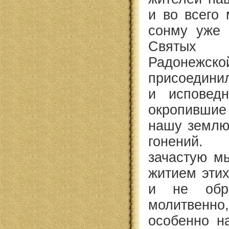
и во всего 
сонму уже 
Святых 
Радоне
присоедини
и исповедн
окропивши
нашу землю
гонений.
зачастую м
житием этих
и не обр
молитве
особенно на