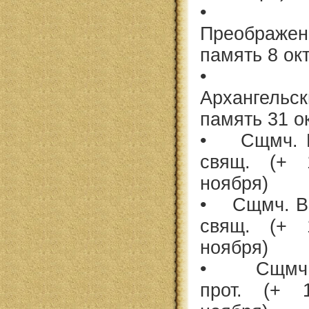
• Сщм
Преображенс
память 8 ок
• Сщм
Архангельск
память 31 о
• Сщмч. И
свящ. (+ 
ноября)
• Сщмч. Ва
свящ. (+ 
ноября)
• Сщмч. 
прот. (+ 