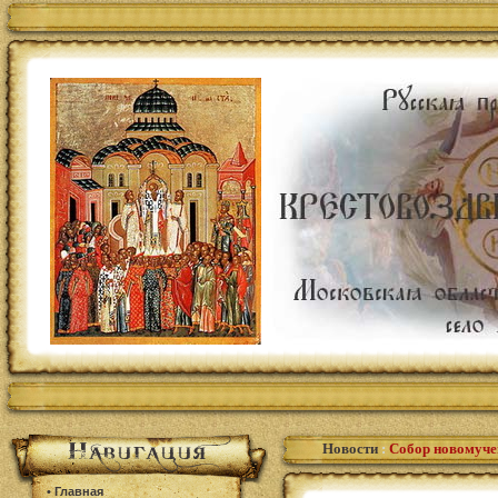
Новости
:
Собор новомуче
•
Главная