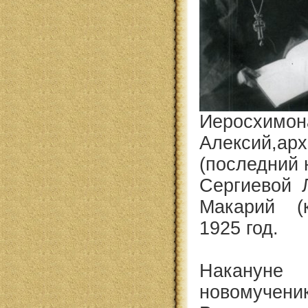
Иеросхимон
Алексий,ар
(последний 
Сергиевой 
Макарий (к
1925 год.
Накан
новомученик