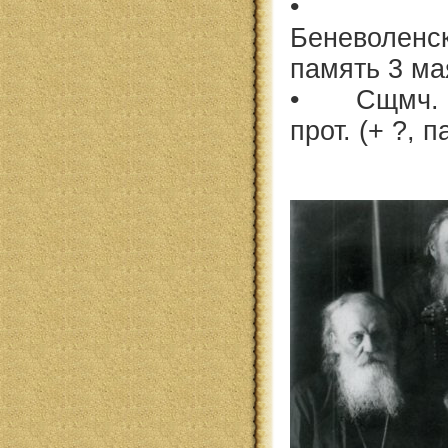
• Сщм
Беневоленск
память 3 ма
• Сщмч. В
прот. (+ ?, 