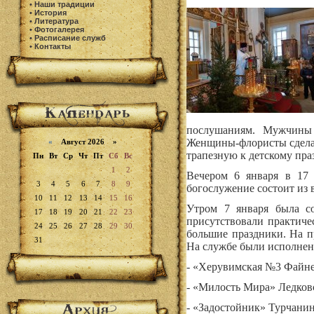
•
Наши традиции
•
История
•
Литература
•
Фотогалерея
•
Расписание служб
•
Контакты
послушаниям. Мужчины
Женщины-флористы сделал
«
Август 2026 »
трапезную к детскому пра
Пн
Вт
Ср
Чт
Пт
Сб
Вс
1
2
Вечером 6 января в 17
3
4
5
6
7
8
9
богослужение состоит из в
10
11
12
13
14
15
16
Утром 7 января была со
17
18
19
20
21
22
23
присутствовали практиче
24
25
26
27
28
29
30
большие праздники. На п
31
На службе были исполнен
- «Херувимская №3 Файне
- «Милость Мира» Ледковс
- «Задостойник» Турчанин