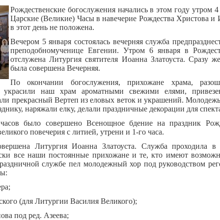
Рождественские богослужения начались в этом году утром 4
Царские (Великие) Часы в навечерие Рождества Христова и 
в этот день не положена.
Вечером 5 января состоялась вечерняя служба предпразднес
преподобномученице Евгении. Утром 6 января в Рождес
отслужена Литургия святителя Иоанна Златоуста. Сразу 
была совершена Вечерняя.
По окончании богослужения, прихожане храма, разош
 украсили наш храм ароматными свежими елями, привезе
и прекрасный Вертеп из еловых веток и украшений. Молодежь
зднику, наряжали елку, делали праздничные декорации для спект
 часов было совершено Всенощное бдение на праздник Рожд
еликого повечерия с литией, утрени и 1-го часа.
вершена Литургия Иоанна Златоуста. Служба проходила в 
ски все наши постоянные прихожане и те, кто имеют возможн
раздничной службе пел молодежный хор под руководством ре
ы:
ра;
кого (для Литургии Василия Великого);
ова под ред. Азеева;