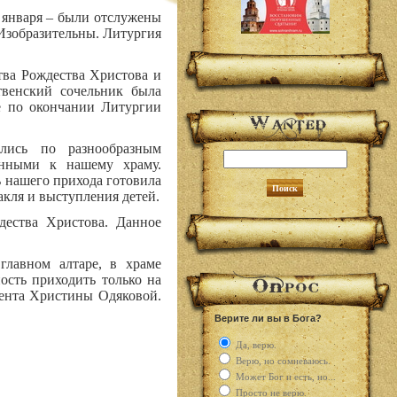
 января – были отслужены
Изобразительны. Литургия
тва Рождества Христова и
твенский сочельник была
же по окончании Литургии
лись по разнообразным
нными к нашему храму.
 нашего прихода готовила
акля и выступления детей.
ества Христова. Данное
главном алтаре, в храме
ость приходить только на
гента Христины Одяковой.
Верите ли вы в Бога?
Да, верю.
Верю, но сомневаюсь.
Может Бог и есть, но...
Просто не верю.