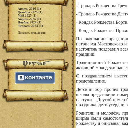
- Тропарь Рождества Греч
Апрель 2026 (1)
Декабрь 2025 (1)
- Тропарь Рождества Дегтя
Май 2025 (1)
Апрель 2025 (1)
- Кондак Рождества Бортн
Ноябрь 2024 (1)
Февраль 2023 (3)
- Кондак Рождества Прихо
Показать весь архив
По окончании празднич
патриарха Московского и
настоятель поздравил вс
праздник.
Традиционный Рождествен
активной молодежи нашег
С поздравлением высту
представление.
Детский хор пропел тро
школы представили номер
пастушка. Другой номер 
праздника, дети усердно
Родители и молодёжь пр
ширма были самостоятел
Рождеству и описывал ва