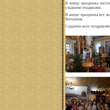
В конце праздника наст
сладкими подарками.
В конце праздника все ж
Виталием.
Сердечно всех поздравля