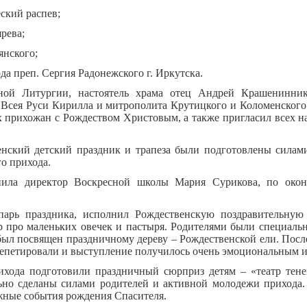
еский распев;
рева;
янского;
да преп. Сергия Радонежского г. Иркутска.
ной Литургии, настоятель храма отец Андрей Крашениннико
 Всея Руси Кирилла и митрополита Крутицкого и Коломенског
ех прихожан с Рождеством Христовым, а также пригласил всех н
ский детский праздник и трапеза были подготовлены силами
о прихода.
пила директор Воскресной школы Мария Сурикова, по оконч
парь праздника, исполнил Рождественскую поздравительную
 про маленьких овечек и пастыря. Родителями были специаль
был посвящен праздничному дереву – Рождественской ели. После
 репетировали и выступление получилось очень эмоциональным
ихода подготовили праздничный сюрприз детям – «театр тене
ьно сделаны силами родителей и активной молодежи прихода.
жные события рождения Спасителя.