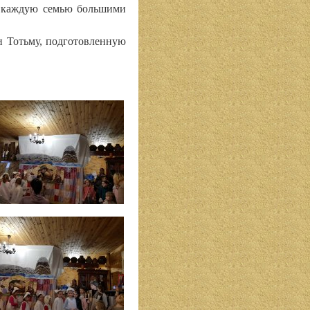
и каждую семью большими
и Тотьму, подготовленную