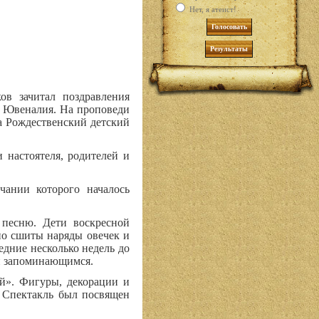
Нет, я атеист!
в зачитал поздравления
о Ювеналия. На проповеди
а Рождественский детский
 настоятеля, родителей и
ании которого началось
 песню. Дети воскресной
но сшиты наряды овечек и
дние несколько недель до
 и запоминающимся.
й». Фигуры, декорации и
 Спектакль был посвящен