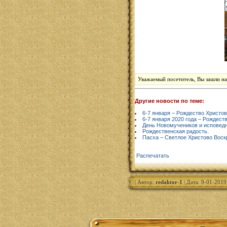
Уважаемый посетитель, Вы зашли на
Другие новости по теме:
6-7 января – Рождество Христов
6-7 января 2020 года – Рождест
День Новомучеников и исповед
Рождественская радость.
Пасха – Светлое Христово Воск
Распечатать
| Автор:
redaktor-1
| Дата: 9-01-2019