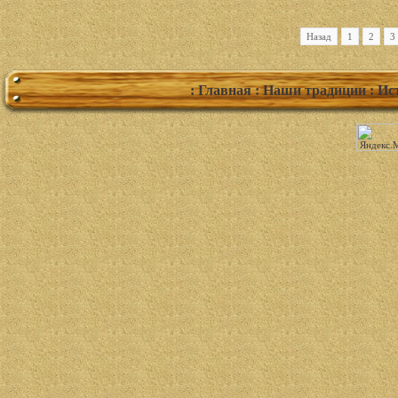
Назад
1
2
3
: Главная
: Наши традиции
: Ис