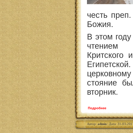
честь преп
Божия.
В этом году
чтением 
Критского 
Египетс
церковном
стояние бы
вторник.
Подробнее
Автор:
admin
| Дата: 31-03-201