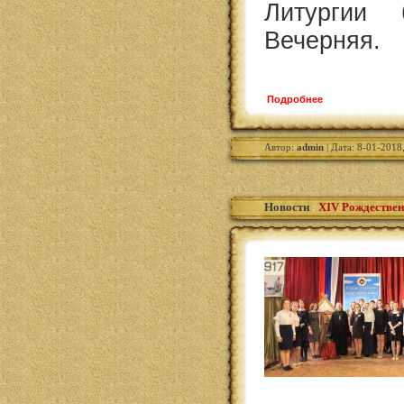
Литургии 
Вечерняя.
Подробнее
Автор:
admin
| Дата: 8-01-2018
Новости
:
XIV Рождествен