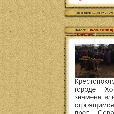
Автор:
admin
| Дата: 30-05-201
Новости
:
Воздвижение кр
в г. Хотьково
|
Крестопок
городе Хо
знаменател
строящимс
преп. Сер