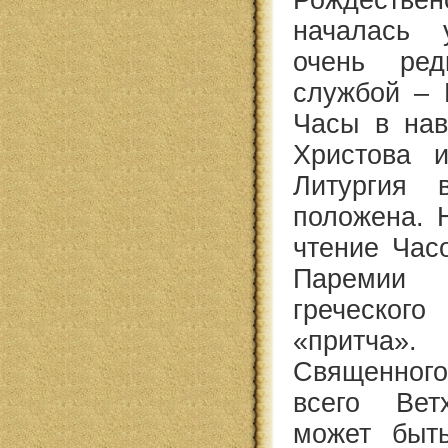
Рождествен
началась 
очень ред
службой – 
Часы в нав
Христова и
Литургия 
положена. 
чтение Час
Паремии 
греческого
«притча».
Священног
всего Вет
может быт