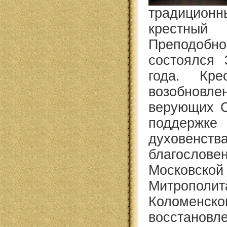
традиционн
крестны
Преподо
состоялся 
года. Кр
возобновл
верующих С
поддерж
духов
благослове
Московс
Митрополи
Коломенско
восстано