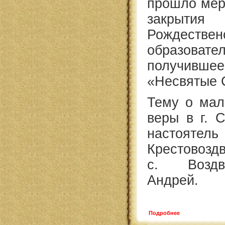
прошло мер
закры
Рождествен
образоват
получив
«Несвятые 
Тему о мал
веры в г. 
настоятель
Крестовозд
с. Воздв
Андрей.
Подробнее