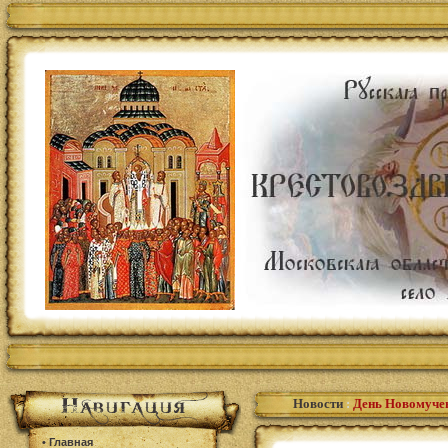
Новости
:
День Новомучен
•
Главная