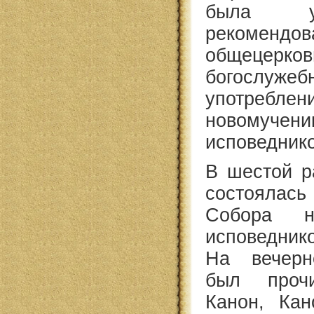
была у
реком
общецерков
богослужеб
употреблен
новом
исповедник
В шестой р
состоялас
Собора н
исповедни
На вечерн
был прочи
Канон, Ка