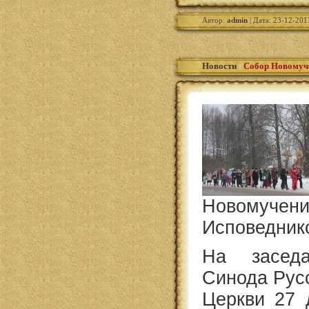
Автор:
admin
| Дата: 23-12-201
Новости
:
Собор Новомуч
Новом
Исповедник
На заседа
Синода Рус
Церкви 27 