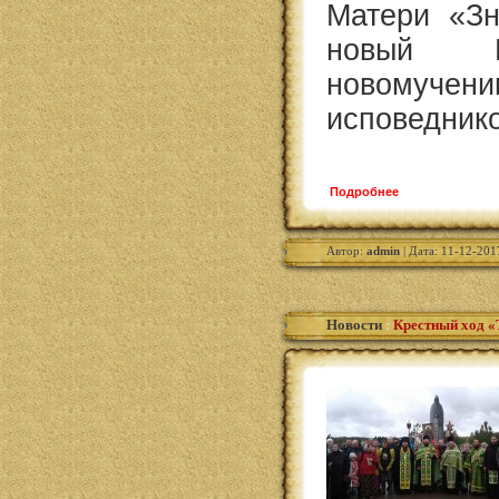
Матери «Зн
новый К
новом
исповедник
Подробнее
Автор:
admin
| Дата: 11-12-201
Новости
:
Крестный ход 