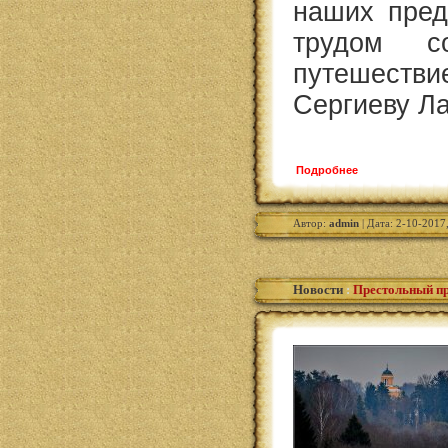
наших пред
трудом с
путешест
Сергиеву Ла
Подробнее
Автор:
admin
| Дата: 2-10-2017
Новости
:
Престольный пр