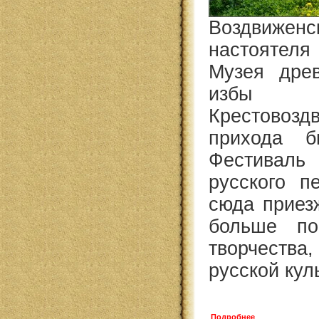
Воздвижен
настоятел
Музея древ
избы 
Крестовозд
прихода б
Фестиваль
русского п
сюда приез
больше по
творчества
русской кул
Подробнее