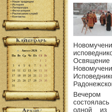
•
Наши традиции
•
История
•
Литература
•
Фотогалерея
•
Расписание служб
•
Контакты
Новом
«
Август 2026 »
исповедник
Пн
Вт
Ср
Чт
Пт
Сб
Вс
Освящ
1
2
3
4
5
6
7
8
9
Новом
10
11
12
13
14
15
16
Исповед
17
18
19
20
21
22
23
24
25
26
27
28
29
30
Радонежско
31
Вечеро
состоялась
одной из 