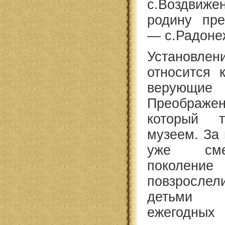
с.Воздвиж
родину пре
— с.Радоне
Установлен
относится 
верующие 
Преображе
который 
музеем. За
уже сме
поколен
повзросле
детьми 
ежегодных 