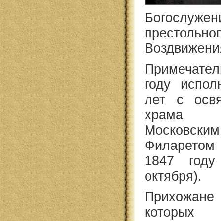
Богослу
престоль
Воздвижени
Примечате
году испол
лет с осв
храма м
Московски
Филаретом
1847 году
октября).
Прихожан
котор