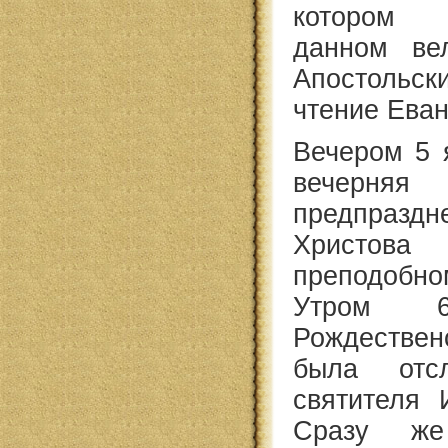
котором 
данном вел
Апостольс
чтение Еван
Вечером 5 
вечер
предпразд
Хри
преподобно
Утром 
Рождестве
была отсл
святителя 
Сразу же