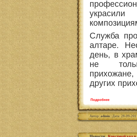
профессион
украси
композициям
Служба про
алтаре. Не
день, в хр
не толь
прихожане
других при
Подробнее
Автор:
admin
| Дата: 28-09-201
Новости
:
Крестный ход в 