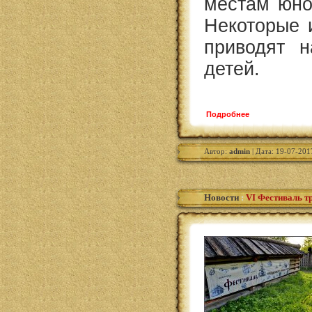
местам юно
Некоторые 
приводят н
детей.
Подробнее
Автор:
admin
| Дата: 19-07-201
Новости
:
VI Фестиваль т